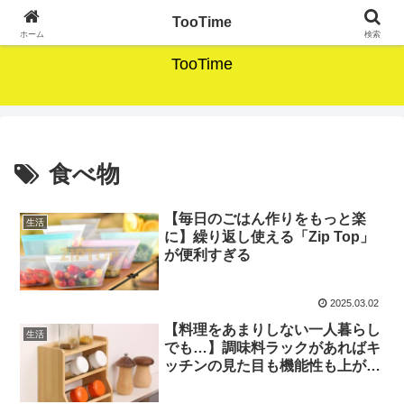
暮らしのそばにあるモノがたり。
TooTime
ホーム
検索
TooTime
食べ物
【毎日のごはん作りをもっと楽
生活
に】繰り返し使える「Zip Top」
が便利すぎる
2025.03.02
【料理をあまりしない一人暮らし
生活
でも…】調味料ラックがあればキ
ッチンの見た目も機能性も上がる
お話