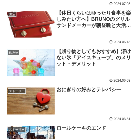
2024.07.08
【休日くらいはゆったり食事を楽
生活
しみたい方へ】BRUNOのグリル
サンドメーカーが朝昼晩と大活躍
するお話
2024.06.18
【贈り物としてもおすすめ】溶け
飲み物
ない氷「アイスキューブ」のメリ
ット・デメリット
2024.06.09
おにぎりの好みとテレパシー
ストーリー
2024.03.31
ロールケーキのエンド
ストーリー