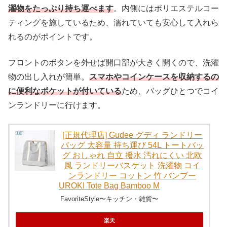
濯物をたっぷり持ち運べます
。内側にはポリエステルコー
ティングを施しているため、濡れていても安心して入れら
れるのがポイントです。
フロントのボタンを外せば開口部が大きく開くので、洗濯
物の出し入れが簡単。
スマホやコインケースを収納するの
に便利なポケットが付いている
ため、バッグひとつでコイ
ンランドリーに行けます。
[正規代理店] Gudee グディ ランドリー
バッグ 大容量 持ち運び 54L トートバッ
グ おしゃれ 自立 撥水 汚れにくい 北欧
風 ランドリーバスケット 洗濯物 コイ
ンランドリー コットン 竹 バンブー
UROKI Tote Bag Bamboo M
FavoriteStyle〜キッチン・雑貨〜
楽天