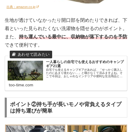
出典：amazon.co.jp
生地が透けていなかったり開口部を閉めたりできれば、下
着といった見られたくない洗濯物を隠せるのがポイント。
また、
持ち運んでいる最中に、収納物が落下するのを予防
できて便利です。
一人暮らしの自宅でも使えるおすすめのキャンプ
ギア21選
自宅でも使えるキャンプギアがあれば、「せっかく購入し
たのにあまり使わない…」と嘆かなくて済みますよね。そ
こで今回は、おしゃれなインテリアや便利な生活用品とし
て重宝する、一人暮らしの自宅でも使えるおすすめのキャ
ンプギアをご紹介します。
too-time.com
ポイント②持ち手が長いモノや背負えるタイプ
は持ち運びが簡単