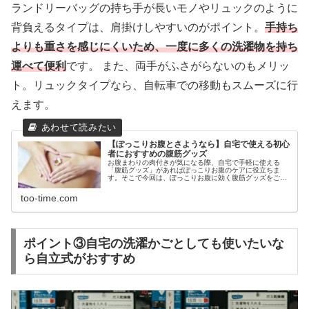
ランドリーバッグの持ち手が長いモノやリュックのように
背負えるタイプは、肩掛けしやすいのがポイント。
手持ち
よりも重さを感じにくいため、一度に多くの洗濯物を持ち
運べて便利
です。 また、両手がふさがらないのもメリッ
ト。リュックタイプなら、自転車での移動もスムーズに行
えます。
【ぽっこりお腹とさようなら】自宅で使える初心
者におすすめの腹筋グッズ
お腹まわりの肉付きが気になる際、自宅で手軽に使える
「腹筋グッズ」があればぽっこりお腹のケアに役立ちま
す。そこで今回は、ぽっこりお腹に効く腹筋グッズをご紹
介。シックスパックを目指している方もそうじゃない方
も、ぜひ参考にしてみてください。
too-time.com
ポイント③自宅の洗濯かごとしても使いたいな
ら自立式がおすすめ