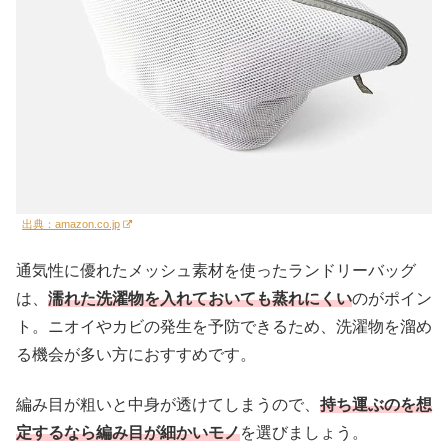
出典：amazon.co.jp
通気性に優れたメッシュ素材を使ったランドリーバッグ
は、
濡れた洗濯物を入れておいても蒸れにくい
のがポイン
ト。ニオイやカビの発生を予防できるため、洗濯物を溜め
る機会が多い方におすすめです。
編み目が粗いと中身が透けてしまうので、
持ち運ぶのを想
定するなら編み目が細かいモノ
を選びましょう。