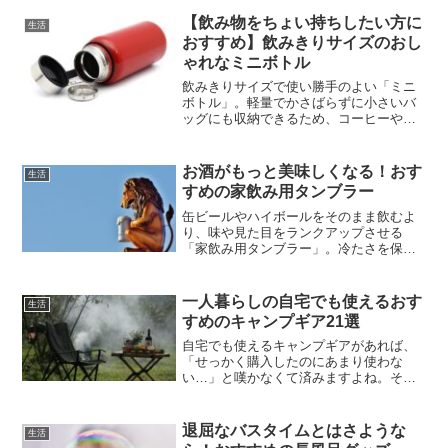
【飲み物をちょい持ちしたい方に
生活
おすすめ】飲みきりサイズのおし
ゃれなミニボトル
飲みきりサイズで使い勝手のよい「ミニ
ボトル」。軽量でかさばらずに小さいバ
ッグにも収納できるため、コーヒーや紅
茶といったお気に入りの飲み物をちょっ
とだけ持ち運ぶのに役立つ人気グッズで
す。今回は、ミニボトルのおすすめアイ
お酒がもっと美味しくなる！おす
生活
テムをご紹介します。
すめの家飲み用タンブラー
缶ビールやハイボールをそのまま飲むよ
り、味や見た目をランクアップさせる
「家飲み用タンブラー」。冷たさを保っ
たり喉越しをよくしたりしながら、より
一層お酒を楽しめるのが魅力です。今回
は、おすすめの家飲み用タンブラーをご
一人暮らしの自宅でも使えるおす
生活
紹介します。
すめのキャンプギア21選
自宅でも使えるキャンプギアがあれば、
「せっかく購入したのにあまり使わな
い…」と嘆かなくて済みますよね。そこ
で今回は、おしゃれなインテリアや便利
な生活用品として重宝する、一人暮らし
の自宅でも使えるおすすめのキャンプギ
退屈なバスタイムとはさような
生活
アをご紹介します。