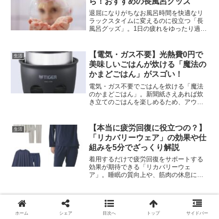
ら！おすすめの長風呂グッズ
退屈になりがちなお風呂時間を快適なリ
ラックスタイムに変えるのに役立つ「長
風呂グッズ」。1日の疲れをゆったり過ご
すための半身浴や長風呂を、より一層充
実させられる便利グッズです。今回は、
長風呂グッズのおすすめアイテムをご紹
【電気・ガス不要】光熱費0円で
生活
介します。
美味しいごはんが炊ける「魔法の
かまどごはん」がスゴい！
電気・ガス不要でごはんを炊ける「魔法
のかまどごはん」。新聞紙さえあれば炊
き立てのごはんを楽しめるため、アウト
ドアや防災用として活躍する便利グッズ
です。今回は、魔法のかまどごはんの魅
力や使い方をご紹介します。
【本当に疲労回復に役立つの？】
生活
「リカバリーウェア」の効果や仕
組みを5分でざっくり解説
着用するだけで疲労回復をサポートする
効果が期待できる「リカバリーウェ
ア」。睡眠の質向上や、筋肉の休息に役
立つ人気グッズです。今回は、リカバリ
ーウェアの効果や仕組み、選び方のポイ
ントなどを解説します。
ホーム
シェア
目次へ
トップ
サイドバー