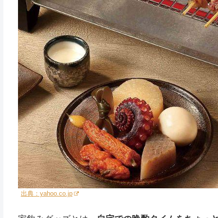
出典：yahoo.co.jp