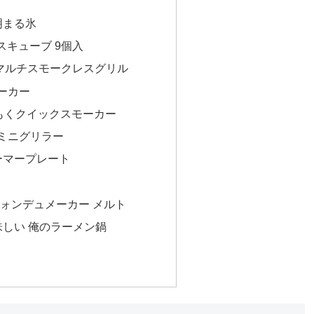
透明まる氷
アイスキューブ 9個入
フー マルチスモークレスグリル
メーカー
 もくもくクイックスモーカー
ト ミニグリラー
ォーマープレート
ト＆フォンデュメーカー メルト
美味しい 俺のラーメン鍋